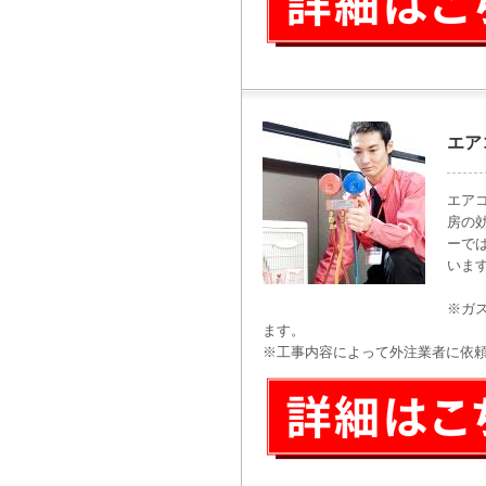
エア
エア
房の
ーで
いま
※ガ
ます。
※工事内容によって外注業者に依