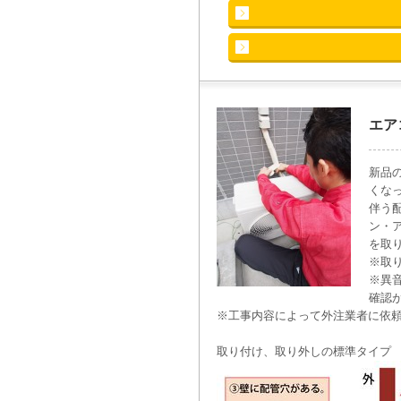
エア
新品
くな
伴う
ン・
を取
※取
※異
確認
※工事内容によって外注業者に依
取り付け、取り外しの標準タイプ