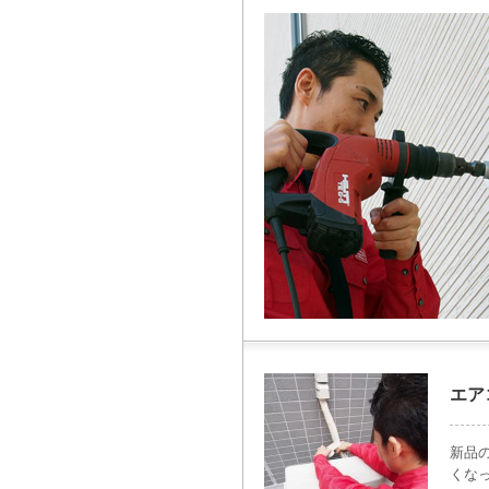
エア
新品
くな