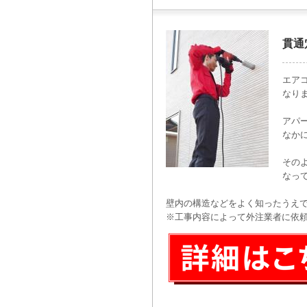
貫通
エア
なり
アパ
なか
その
なっ
壁内の構造などをよく知ったうえ
※工事内容によって外注業者に依