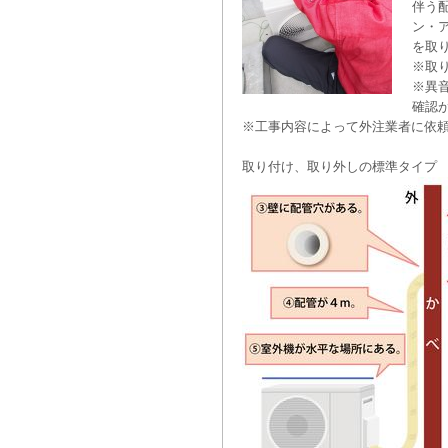
伴う
ン・
を取
※取
※異
確認
※工事内容によって外注業者に依
取り付け、取り外しの標準タイプ