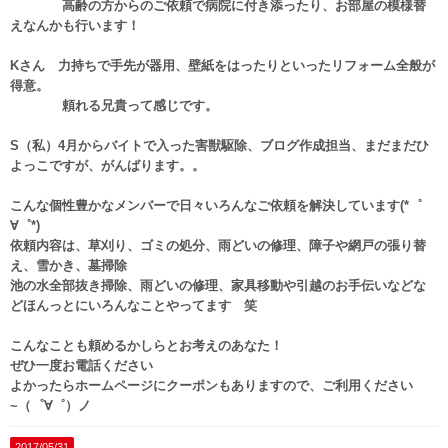
高齢の方からのご依頼で病院に付き添ったり、お部屋の模様替
えなんかも行います！
Kさん 力持ちで手先が器用、壁紙をはったりといったリフォーム全般が
得意。
頼れる兄貴って感じです。
S（私）4月からバイトで入った害獣駆除、ブログ作成担当、まだまだひ
よっこですが、がんばります。。
こんな個性豊かなメンバーで日々いろんなご依頼を解決しています(*゜
∀゜*)ゞ
依頼内容は、草刈り、ゴミの処分、雨どいの修理、障子や網戸の張り替
え、雪かき、墓掃除
池の水全部抜き掃除、雨どいの修理、家具移動や引越のお手伝いなどな
どほんっとにいろんなことやってます 笑
こんなことも頼めるかしらとお考えのあなた！
ぜひ一度お電話ください
よかったらホームページにクーポンもありますので、ご利用ください
~（゜∀゜）ノ
2017/05/31