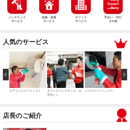
メンテナンス
改修・改善
オフィス
手伝い・代行
サービス
サービス
サービス
その他
人気のサービス
）
エアコンクリーニング
オフィスメンテナンス・お
ハウスクリーニング
引っ
＞
＞
＞
手伝い
＞
店長のご紹介